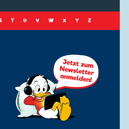
S
T
U
V
W
X
Y
Z