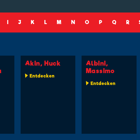
I
J
K
L
M
N
O
P
Q
R
Akin, Huck
Albini,
a
Massimo
Entdecken
Entdecken