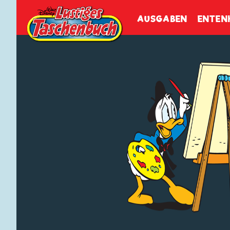
Walt Disneys
Lustiges
Tasch
AUSGABEN
ENTEN