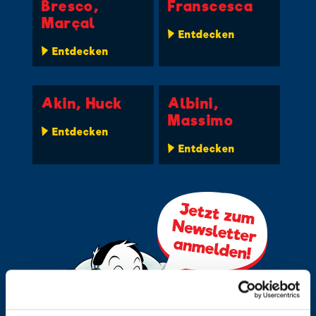
Bresco,
Franscesca
Marçal
Entdecken
Entdecken
Akin, Huck
Albini,
Massimo
Entdecken
Entdecken