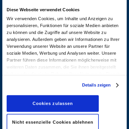
Diese Webseite verwendet Cookies
Wir verwenden Cookies, um Inhalte und Anzeigen zu
personalisieren, Funktionen für soziale Medien anbieten
Aleixo
Alfonso,
zu können und die Zugriffe auf unsere Website zu
Soares,
Jordi
analysieren. Außerdem geben wir Informationen zu Ihrer
Natanael
Verwendung unserer Website an unsere Partner für
Entdecken
soziale Medien, Werbung und Analysen weiter. Unsere
Entdecken
Partner führen diese Informationen möglicherweise mit
weiteren Daten zusammen, die Sie ihnen bereitgestellt
haben oder die sie im Rahmen Ihrer Nutzung der Dienste
Alvarado,
Amato,
gesammelt haben. Sofern Sie uns Ihre Einwilligung
Details zeigen
Pete
Filadelfo
geben, können Sie diese jederzeit in der
Datenschutzerklärung
wieder widerrufen.
Entdecken
Entdecken
Cookies zulassen
Ambrosio,
Amendola,
Nicht essenzielle Cookies ablehnen
Stefano
Maurizio