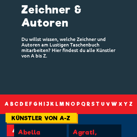
Zeichner &
Autoren
Du willst wissen, welche Zeichner und
Autoren am Lustigen Taschenbuch
mitarbeiten? Hier findest du alle Künstler
von A bis Z.
A
B
C
D
E
F
G
H
I
J
K
L
M
N
O
P
Q
R
S
T
U
V
W
X
Y
Z
KÜNSTLER VON A-Z
A
Abella
Agrati,