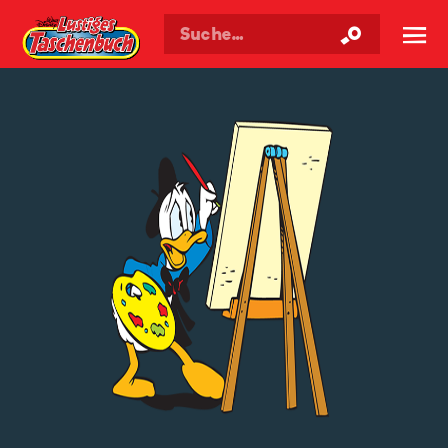
Walt Disneys
Lustiges
Taschenbuch
☰