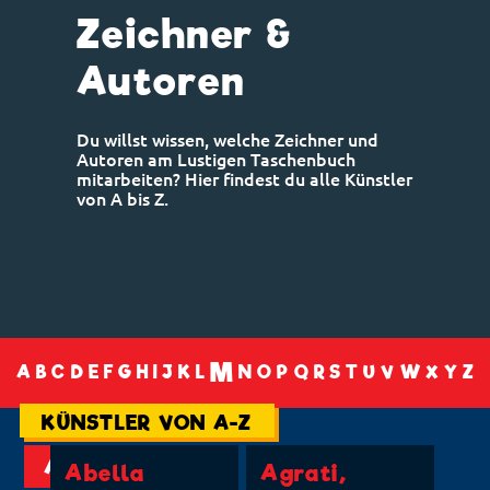
Zeichner &
Autoren
Du willst wissen, welche Zeichner und
Autoren am Lustigen Taschenbuch
mitarbeiten? Hier findest du alle Künstler
von A bis Z.
M
A
B
C
D
E
F
G
H
I
J
K
L
N
O
P
Q
R
S
T
U
V
W
X
Y
Z
KÜNSTLER VON A-Z
A
Abella
Agrati,