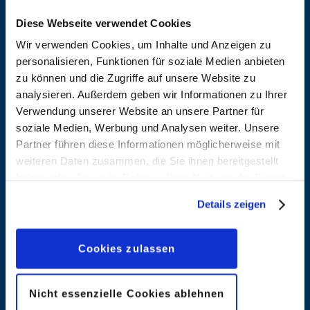
Diese Webseite verwendet Cookies
Wir verwenden Cookies, um Inhalte und Anzeigen zu
personalisieren, Funktionen für soziale Medien anbieten
Aleixo
Alfonso,
zu können und die Zugriffe auf unsere Website zu
Soares,
Jordi
analysieren. Außerdem geben wir Informationen zu Ihrer
Natanael
Verwendung unserer Website an unsere Partner für
Entdecken
soziale Medien, Werbung und Analysen weiter. Unsere
Entdecken
Partner führen diese Informationen möglicherweise mit
weiteren Daten zusammen, die Sie ihnen bereitgestellt
haben oder die sie im Rahmen Ihrer Nutzung der Dienste
Alvarado,
Amato,
gesammelt haben. Sofern Sie uns Ihre Einwilligung
Details zeigen
Pete
Filadelfo
geben, können Sie diese jederzeit in der
Datenschutzerklärung
wieder widerrufen.
Entdecken
Entdecken
Cookies zulassen
Ambrosio,
Amendola,
Nicht essenzielle Cookies ablehnen
Stefano
Maurizio