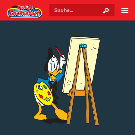
Walt Disneys
Lustiges
Taschenbuch
☰