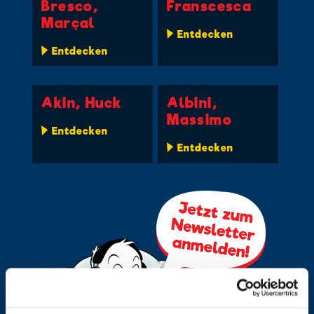
Bresco,
Franscesca
Marçal
Entdecken
Entdecken
Akin, Huck
Albini,
Massimo
Entdecken
Entdecken