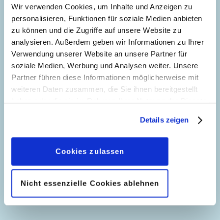
Seitenanzahl: 35
Wir verwenden Cookies, um Inhalte und Anzeigen zu
personalisieren, Funktionen für soziale Medien anbieten
DoppelDuck: Notlösung
zu können und die Zugriffe auf unsere Website zu
analysieren. Außerdem geben wir Informationen zu Ihrer
40
Story:
Marco Bosco
, Zeichnungen:
Alessia
Verwendung unserer Website an unsere Partner für
Martusciello
soziale Medien, Werbung und Analysen weiter. Unsere
Genre:
Einseiter
Partner führen diese Informationen möglicherweise mit
Charaktere:
Donald Duck
,
DoppelDuck
,
Kay-
weiteren Daten zusammen, die Sie ihnen bereitgestellt
Zauberhafte Auszeit
K
haben oder die sie im Rahmen Ihrer Nutzung der Dienste
41
Story:
Enrico Faccini
, Zeichnungen:
Enrico
Code: I TL 2984-01
gesammelt haben. Sofern Sie uns Ihre Einwilligung
Faccini
Details zeigen
geben, können Sie diese jederzeit in der
Originaltitel: Soluzione di emergenza
Genre:
Gagstory
Datenschutzerklärung
wieder widerrufen.
Ursprung: Italien
Charaktere:
Donald Duck
,
Micky Maus
,
Erstveröffentlichung:
Ein ganz exklusives
05.02.2013
Cookies zulassen
Goofy
,
Rudi Ross
Seitenanzahl: 1
Geschenk
66
Code: I TL 2842-1
Story:
Massimo Marconi
, Zeichnungen:
Nicht essenzielle Cookies ablehnen
Originaltitel: Topolino e la notte a Val
Massimo De Vita
Dormigliona
Ursprung: Italien
Genre:
Einseiter