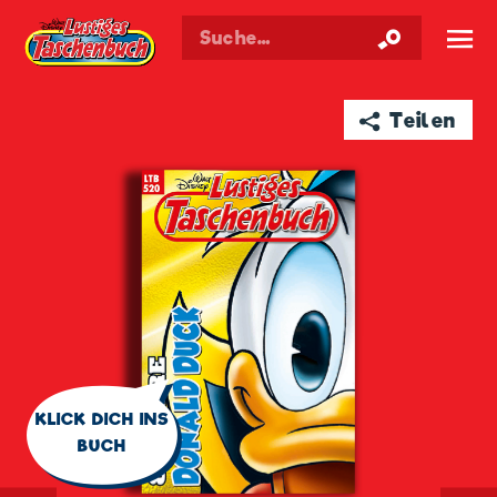
Walt Disneys
Lustiges
Taschenbuch
☰
➦ Teilen
🗨
KLICK DICH INS
BUCH