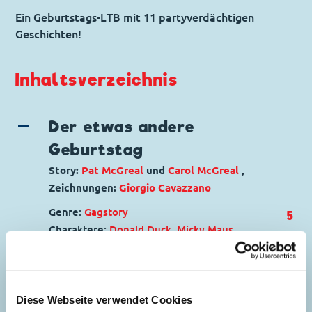
Ein Geburtstags-LTB mit 11 partyverdächtigen
Geschichten!
Inhaltsverzeichnis
Der etwas andere
Geburtstag
Story:
Pat McGreal
und
Carol McGreal
,
Zeichnungen:
Giorgio Cavazzano
Genre:
Gagstory
5
Charaktere:
Donald Duck
,
Micky Maus
Code: D 2018-089
Originaltitel: What a Life
Ursprung: Dänemark
Erstveröffentlichung:
21.05.2019
Diese Webseite verwendet Cookies