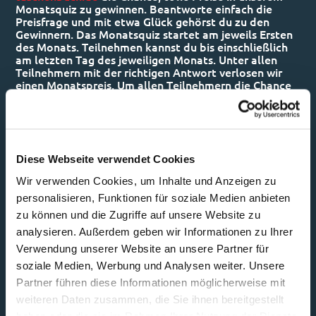
Monatsquiz zu gewinnen. Beantworte einfach die
Preisfrage und mit etwa Glück gehörst du zu den
Gewinnern. Das Monatsquiz startet am jeweils Ersten
des Monats. Teilnehmen kannst du bis einschließlich
am letzten Tag des jeweiligen Monats. Unter allen
Teilnehmern mit der richtigen Antwort verlosen wir
einen Monatspreis. Um allen Teilnehmern die Chance
auf einen Gewinn zu ermöglichen, kann pro
Teilnehmer nur einmal pro Kalenderjahr ein Preis
vergeben werden. Auch Mitspieler mit mehreren
Profilen können jeweils nur einen Preis gewinnen. Ob
Du gewonnen hast, teilten wir dir per E-Mail mit.
Diese Webseite verwendet Cookies
Welche Gewinne Dich erwarten, erfährst Du
unter
Monatsgewinnspiel
.
Wir verwenden Cookies, um Inhalte und Anzeigen zu
personalisieren, Funktionen für soziale Medien anbieten
Der Rechtsweg ist ausgeschlossen. Eine Barauszahlung
der Preise ist nicht möglich. Sollte ein Gewinner den
zu können und die Zugriffe auf unsere Website zu
Preis nicht annehmen können oder wollen, wird der
analysieren. Außerdem geben wir Informationen zu Ihrer
Preis erneut verlost. Mitarbeiter der beteiligten
Verwendung unserer Website an unsere Partner für
Firmen und deren Angehörige sind nicht
teilnahmeberechtigt. Jeglicher Versuch, die
soziale Medien, Werbung und Analysen weiter. Unsere
Spielwertungen zu manipulieren, führt zum sofortigen
Partner führen diese Informationen möglicherweise mit
Ausschluss vom Gewinnspiel sowie zur Sperrung des
weiteren Daten zusammen, die Sie ihnen bereitgestellt
Accounts für den Zeitraum der Aktion. Die Teilnahme
an dem Gewinnspiel ist nur höchstpersönlich erlaubt,