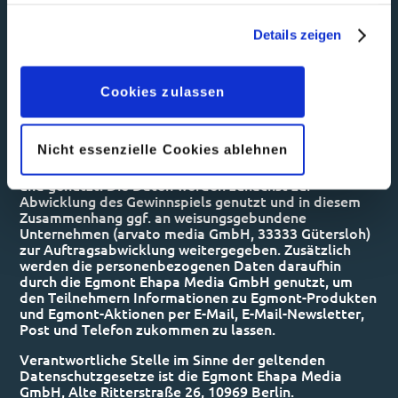
haben oder die sie im Rahmen Ihrer Nutzung der Dienste
eine Stellvertretung ist ausgeschlossen. Insbesondere
gesammelt haben. Sofern Sie uns Ihre Einwilligung
ist die Teilnahme über sogenannte Gewinnspiel-
Details zeigen
geben, können Sie diese jederzeit in der
Service-Unternehmen ausgeschlossen.
Datenschutzerklärung
wieder widerrufen.
Die von den Teilnehmern angegebenen
personenbezogenen Daten (Anrede, Name, Vorname,
Cookies zulassen
Postadresse, E-Mail-Adresse, Telefonnummer,
Geburtsdatum) werden von der Egmont Ehapa Media
GmbH, sofern von den Teilnehmern eingewilligt,
Nicht essenzielle Cookies ablehnen
gemäß den Bestimmungen des deutschen
Datenschutzrechts erhoben, gespeichert, verarbeitet
und genutzt. Die Daten werden zunächst zur
Abwicklung des Gewinnspiels genutzt und in diesem
Zusammenhang ggf. an weisungsgebundene
Unternehmen (arvato media GmbH, 33333 Gütersloh)
zur Auftragsabwicklung weitergegeben. Zusätzlich
werden die personenbezogenen Daten daraufhin
durch die Egmont Ehapa Media GmbH genutzt, um
den Teilnehmern Informationen zu Egmont-Produkten
und Egmont-Aktionen per E-Mail, E-Mail-Newsletter,
Post und Telefon zukommen zu lassen.
Verantwortliche Stelle im Sinne der geltenden
Datenschutzgesetze ist die Egmont Ehapa Media
GmbH, Alte Ritterstraße 26, 10969 Berlin.