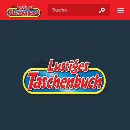
Walt Disneys
Lustiges
Taschenbuch
☰