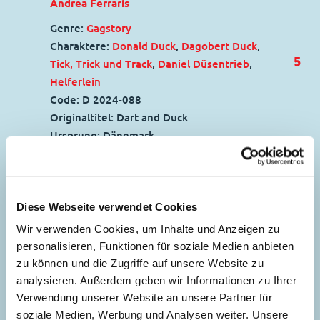
Andrea Ferraris
Genre:
Gagstory
Charaktere:
Donald Duck
,
Dagobert Duck
,
5
Tick, Trick und Track
,
Daniel Düsentrieb
,
Helferlein
Code: D 2024-088
Originaltitel: Dart and Duck
Ursprung: Dänemark
Erstveröffentlichung:
16.12.2025
Seitenanzahl: 21
Diese Webseite verwendet Cookies
Voll auf die Zwölf
26
Wir verwenden Cookies, um Inhalte und Anzeigen zu
Story:
Giorgio Fontana
personalisieren, Funktionen für soziale Medien anbieten
Genre:
Gagstory
zu können und die Zugriffe auf unsere Website zu
Charaktere:
Donald Duck
,
Dussel Duck
,
Ausflug ins Grüne
analysieren. Außerdem geben wir Informationen zu Ihrer
Primus von Quack
Verwendung unserer Website an unsere Partner für
51
Story:
Fabio Michelini
, Zeichnungen:
Code: I TL 3149-3
soziale Medien, Werbung und Analysen weiter. Unsere