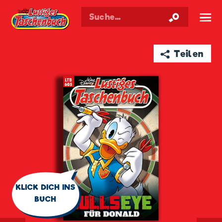
Walt Disneys
Lustiges
Taschenbuch
☰
➦ Teilen
🗨
KLICK DICH INS
BUCH