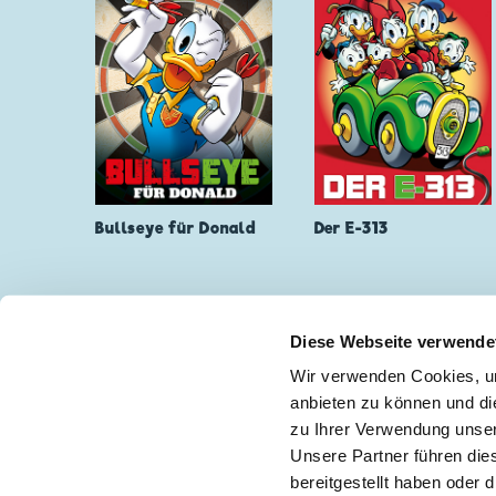
Bullseye für Donald
Der E-313
🔄 Mehr Laden
Diese Webseite verwende
Wir verwenden Cookies, um
anbieten zu können und di
zu Ihrer Verwendung unser
Keine Neuigkeiten mehr verpassen!
🖋
Unsere Partner führen die
bereitgestellt haben oder