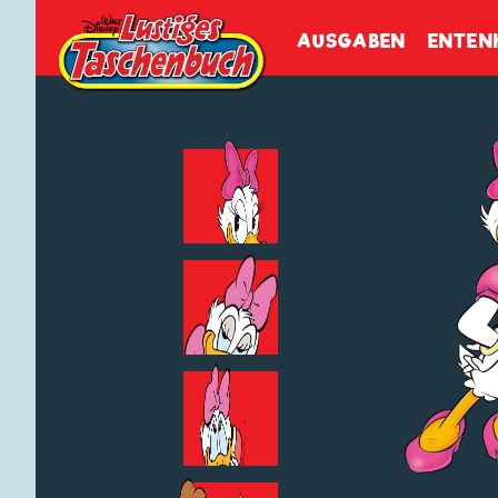
Walt Disneys
Lustiges
Tasch
AUSGABEN
ENTEN