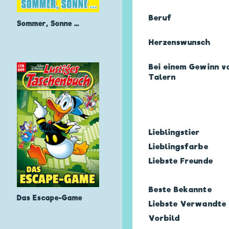
Beruf
Sommer, Sonne …
Herzens­wunsch
Bei einem Gewinn vo
Talern
Lieblingstier
Lieblingsfarbe
Liebste Freunde
Beste Bekannte
Das Escape-Game
Liebste Verwandte
Vorbild