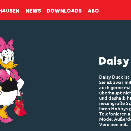
enbuch
HAUSEN
NEWS
DOWNLOADS
ABO
Daisy
Daisy Duck ist
Sie ist zwar mi
auch gerne ma
überhaupt nicht
und deshalb ha
riesengroße Sc
ihren Hobbys 
Telefonieren a
Mode. Außerde
Vereinen mit.