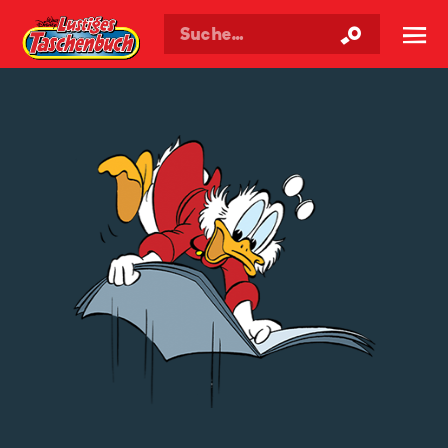
Walt Disneys
Lustiges
Taschenbuch
☰