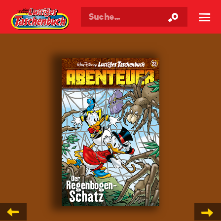
Walt Disneys
Lustiges
Taschenbuch
☰
Offizielle Lustiges Ta
←
→