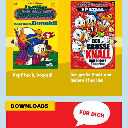
◀
▶
Der große Knall und
Kopf hoch, Donald!
andere Theorien
🗩
DOWNLOADS
FÜR DICH