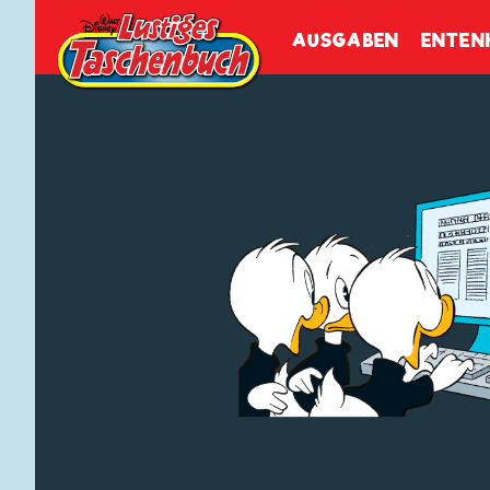
Walt Disneys
Lustiges
Tasch
AUSGABEN
ENTEN