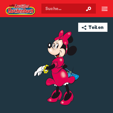
Walt Disneys
Lustiges
Taschenbuch
☰
➦ Teilen