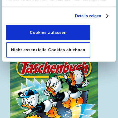
haben oder die sie im Rahmen Ihrer Nutzung der Dienste
gesammelt haben. Sofern Sie uns Ihre Einwilligung
Details zeigen
geben, können Sie diese jederzeit in der
Datenschutzerklärung
wieder widerrufen.
Das Ende einer Legende
Cookies zulassen
Nicht essenzielle Cookies ablehnen