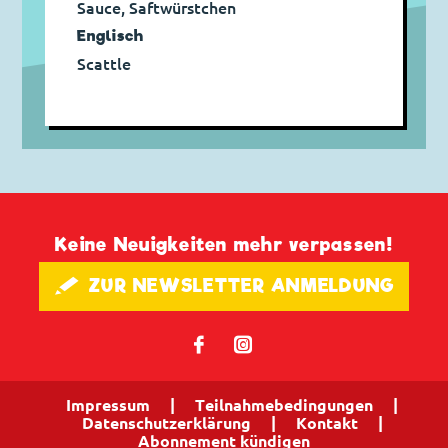
Sauce, Saftwürstchen
Englisch
Scattle
Keine Neuigkeiten mehr verpassen!
🖋 ZUR NEWSLETTER ANMELDUNG
𝖿
📷
Impressum
|
Teilnahmebedingungen
|
Datenschutzerklärung
|
Kontakt
|
Abonnement kündigen