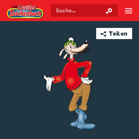
Walt Disneys
Lustiges
Taschenbuch
☰
➦ Teilen