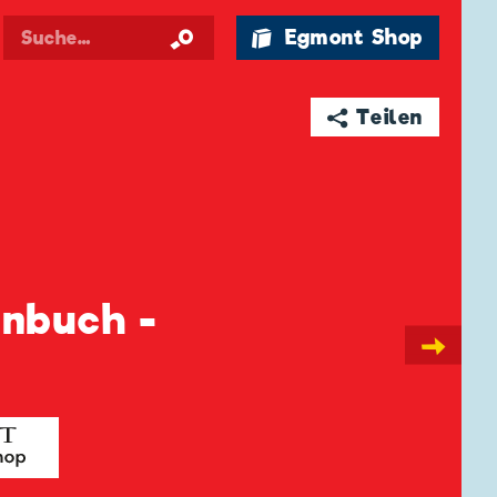
🛍 Egmont Shop
➦ Teilen
enbuch -
→
g