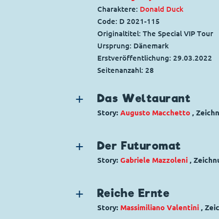
Charaktere:
Donald Duck
Code: D 2021-115
Originaltitel: The Special VIP Tour
Ursprung: Dänemark
Erstveröffentlichung:
29.03.2022
Seitenanzahl: 28
Das Weltaurant
Story:
Augusto Macchetto
, Zeich
Genre:
Gagstory
Charaktere:
Baptist Bernhard Brink
Der Futuromat
Düsentrieb
,
Gitta Gans
,
Klaas Kleve
Story:
Gabriele Mazzoleni
, Zeich
Code: I TL 3417-6
Genre:
Gagstory
Originaltitel: Brigitta e l'affarone
Charaktere:
Micky Maus
,
Kommissa
Ursprung: Italien
Reiche Ernte
Karlo
,
Trudi
Erstveröffentlichung:
19.05.2021
Story:
Massimiliano Valentini
, Zei
Code: I TL 3353-6
Seitenanzahl: 24