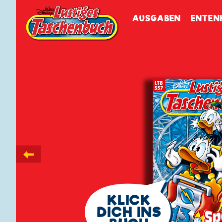
Walt Disneys
Lustiges
Tasch
AUSGABEN
ENTEN
←
🗨
KLICK
DICH INS