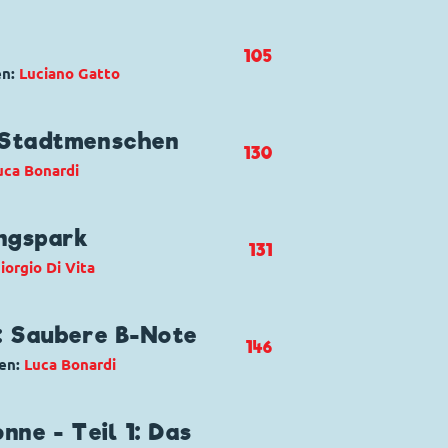
e verranno
bakuk
,
Hund Tiger
,
Truz
105
en:
Luciano Gatto
 campagnola
entrieb
,
Donald Duck
,
Dussel
 Stadtmenschen
130
uca Bonardi
ngspark
131
iorgio Di Vita
sdink
,
Dagobert Duck
,
Donald
: Saubere B-Note
146
en:
Luca Bonardi
l luna park della paura
nne - Teil 1: Das