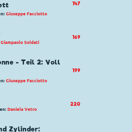
147
ett
en:
Giuseppe Facciotto
ald Duck
,
Dagobert Duck
,
Tick,
!
169
Klever
:
Giampaolo Soldati
a dal passato
us
,
Goofy
,
Kommissar Hunter
,
nne - Teil 2: Voll
lla Kuh
,
Rudi Ross
,
Schnauz
199
en:
Giuseppe Facciotto
 torbido inganno
uck
,
Tick, Trick und Track
,
220
,
Klaas Klever
gen:
Daniela Vetro
a dal passato
sdink
,
Bürgermeister
,
Daniel
d Zylinder: