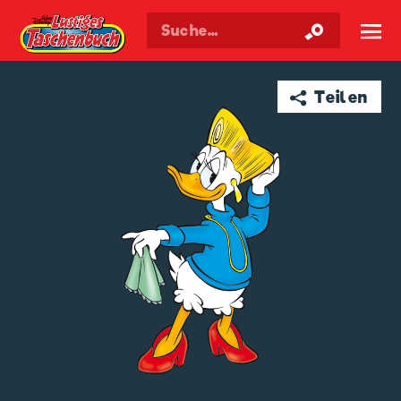
Walt Disneys
Lustiges
Taschenbuch
☰
➦ Teilen