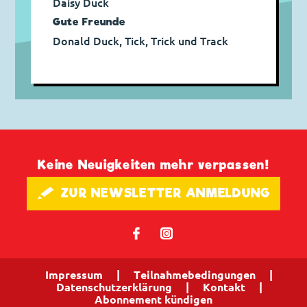
Daisy Duck
Gute Freunde
Donald Duck, Tick, Trick und Track
Keine Neuigkeiten mehr verpassen!
🖋 ZUR NEWSLETTER ANMELDUNG
𝖿
📷
Impressum
|
Teilnahmebedingungen
|
Datenschutzerklärung
|
Kontakt
|
Abonnement kündigen