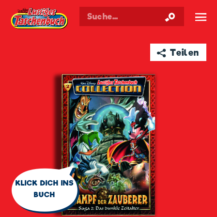
Walt Disneys
Lustiges
Taschenbuch
☰
➦ Teilen
🗨
KLICK DICH INS
BUCH