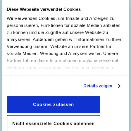
Kräftige
,
Meister Nereus
,
Mickymago
,
Diese Webseite verwendet Cookies
Prinzessin Minnima
,
Phantomagus
,
Plutus
Wir verwenden Cookies, um Inhalte und Anzeigen zu
Code: I TL 2680-1
personalisieren, Funktionen für soziale Medien anbieten
Seitenanzahl: 30
zu können und die Zugriffe auf unsere Website zu
analysieren. Außerdem geben wir Informationen zu Ihrer
Kapitel 2: Der große
Verwendung unserer Website an unsere Partner für
Verrat
soziale Medien, Werbung und Analysen weiter. Unsere
31
Partner führen diese Informationen möglicherweise mit
Story:
Stefano Ambrosio
, Zeichnungen:
weiteren Daten zusammen, die Sie ihnen bereitgestellt
Alessandro Perina
haben oder die sie im Rahmen Ihrer Nutzung der Dienste
Genre:
Fantasy
gesammelt haben. Sofern Sie uns Ihre Einwilligung
Details zeigen
Charaktere:
Clairabelle
,
Brecherbrüder
,
Don
geben, können Sie diese jederzeit in der
Kapitel 3: Aufstand der
Uck
,
Donna Daisynette
,
Fafnir
,
Garma
,
Datenschutzerklärung
wieder widerrufen.
Getreuen
55
Goofimistos
,
Gundella
,
Karlox der Kräftige
,
Cookies zulassen
Story:
Stefano Ambrosio
, Zeichnungen:
Kiki
,
Meister Nereus
,
Mickymago
,
Prinzessin
Roberto Vian
Minnima
,
Neraja
,
Nimmermehr
,
Nicht essenzielle Cookies ablehnen
Phantomagus
,
Plutus
,
Zaius
,
Zefren
,
Zoron
Genre:
Fantasy