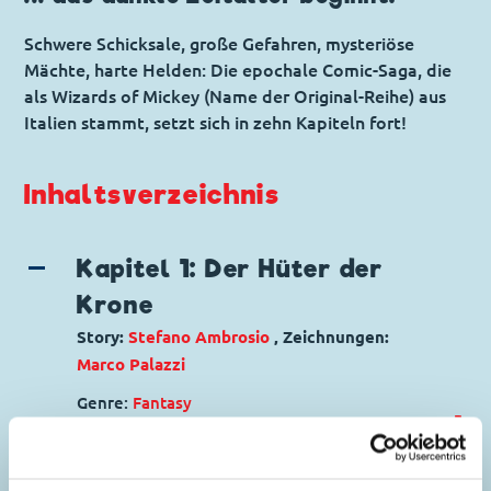
Schwere Schicksale, große Gefahren, mysteriöse
Mächte, harte Helden: Die epochale Comic-Saga, die
als Wizards of Mickey (Name der Original-Reihe) aus
Italien stammt, setzt sich in zehn Kapiteln fort!
Inhaltsverzeichnis
Kapitel 1: Der Hüter der
Krone
Story:
Stefano Ambrosio
, Zeichnungen:
Marco Palazzi
Genre:
Fantasy
1
Charaktere:
Clairabelle
,
Brecherbrüder
,
Don
Uck
,
Donna Daisynette
,
Fafnir
,
General
Ugrun
,
Goofimistos
,
Hörni
,
Karlox der