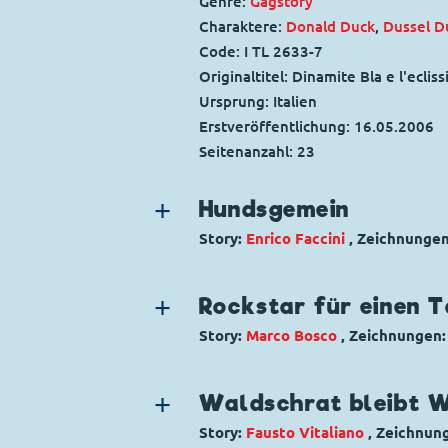
Genre:
Gagstory
Charaktere:
Donald Duck
,
Dussel D
Code: I TL 2633-7
Originaltitel: Dinamite Bla e l'eclissi.
Ursprung: Italien
Erstveröffentlichung:
16.05.2006
Seitenanzahl: 23
Hundsgemein
Story:
Enrico Faccini
, Zeichnunge
Genre:
Gagstory
Charaktere:
Donald Duck
,
Dussel D
Rockstar für einen 
Code: I TL 2872-4
Story:
Marco Bosco
, Zeichnungen
Originaltitel: Paperoga e la disfida 
Genre:
Gagstory
Ursprung: Italien
Charaktere:
Donald Duck
,
Dussel D
Erstveröffentlichung:
Waldschrat bleibt 
14.12.2010
Code: I TL 2177-3
Seitenanzahl: 8
Story:
Fausto Vitaliano
, Zeichnun
Originaltitel: Paperoga e la giornat