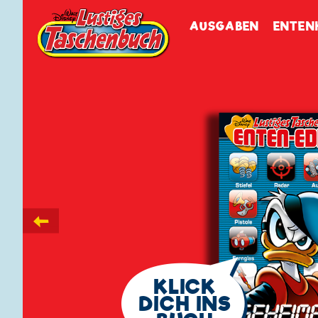
Walt Disneys
Lustiges
Tasch
AUSGABEN
ENTEN
←
🗨
KLICK
DICH INS