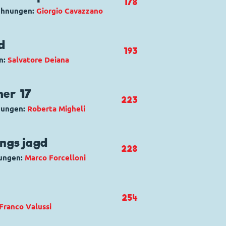
178
chnungen:
Giorgio Cavazzano
la gloria
on Quack
d
193
n:
Salvatore Deiana
icerca del protopterix
uck
,
Gustav Gans
er 17
223
nungen:
Roberta Migheli
 Di Prima Mano
ans
ungsjagd
228
nungen:
Marco Forcelloni
e del volo 17
ogart
254
Franco Valussi