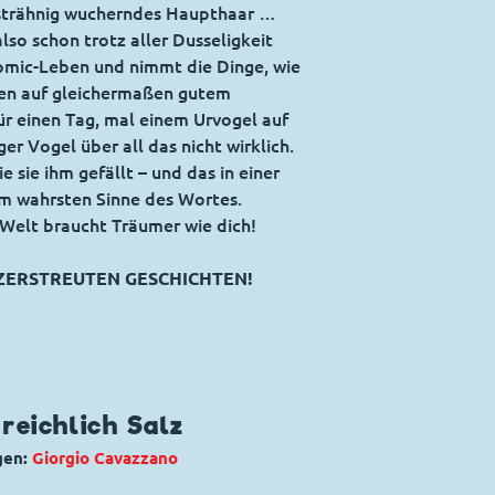
 strähnig wucherndes Haupthaar …
lso schon trotz aller Dusseligkeit
omic-Leben und nimmt die Dinge, wie
ten auf gleichermaßen gutem
für einen Tag, mal einem Urvogel auf
ger Vogel über all das nicht wirklich.
e sie ihm gefällt – und das in einer
im wahrsten Sinne des Wortes.
 Welt braucht Träumer wie dich!
T ZERSTREUTEN GESCHICHTEN!
 reichlich Salz
gen:
Giorgio Cavazzano