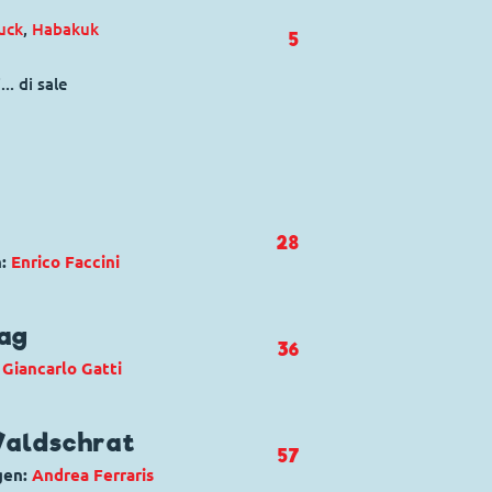
uck
,
Habakuk
5
.. di sale
28
n:
Enrico Faccini
uck
Tag
36
:
Giancarlo Gatti
canina
uck
,
Tick, Trick und Track
Waldschrat
57
gen:
Andrea Ferraris
a da star