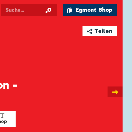
🛍 Egmont Shop
➦ Teilen
on -
→