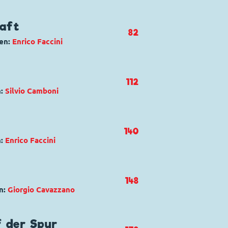
haft
82
en:
Enrico Faccini
 dei buzzurri
d Duck
,
Dussel Duck
112
n:
Silvio Camboni
e il depo$ito... come nuovo
uck
140
n:
Enrico Faccini
alieni per caso
148
n:
Giorgio Cavazzano
exxXxxtralarge
d Duck
,
Dussel Duck
 der Spur