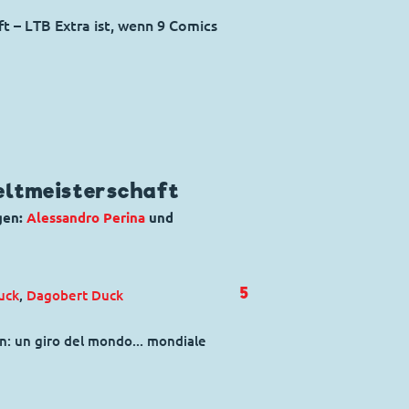
ft – LTB Extra ist, wenn 9 Comics
eltmeisterschaft
gen:
Alessandro Perina
und
5
uck
,
Dagobert Duck
in: un giro del mondo... mondiale