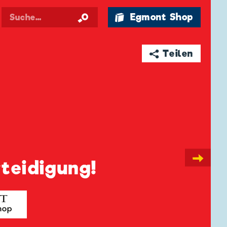
🛍 Egmont Shop
➦ Teilen
→
rteidigung!