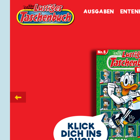
Walt Disneys
Lustiges
Tasch
AUSGABEN
ENTEN
←
🗨
KLICK
DICH INS