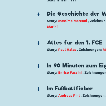
Seitenanzahl: 111
Die Geschichte der 
Story:
Massimo Marconi
, Zeichnu
Marini
Genre:
Sport
Charaktere:
Goofy
,
Micky Maus
Alles für den 1. FCE
Code: I TL 1585-BP
Story:
Paul Halas
, Zeichnungen:
M
Originaltitel: Mundial Story
Genre:
Sport
Ursprung: Italien
Charaktere:
Donald Duck
Erstveröffentlichung:
In 90 Minuten zum Ei
13.04.1986
Code: D 2003-287
Seitenanzahl: 64
Story:
Enrico Faccini
, Zeichnunge
Originaltitel: Mind Games
Genre:
Sport
Ursprung: Dänemark
Charaktere:
Daniel Düsentrieb
,
Don
Erstveröffentlichung:
Im Fußballfieber
22.06.2004
Code: I TL 2535-7
Seitenanzahl: 30
Story:
Andreas Pihl
, Zeichnungen
Originaltitel: 90° minuto... quando 
Genre:
Sport
Ursprung: Italien