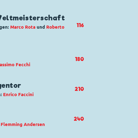
Weltmeisterschaft
116
ngen:
Marco Rota
und
Roberto
180
assimo Fecchi
gentor
210
n:
Enrico Faccini
ald Duck
,
Sergei Schlamassi
240
:
Flemming Andersen
il pallone fa bum