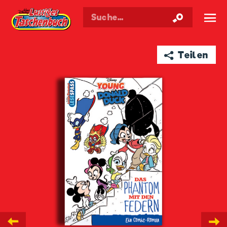
Walt Disneys
Lustiges
Taschenbuch
☰
➦ Teilen
←
→