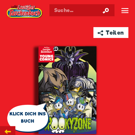
Walt Disneys
Lustiges
Taschenbuch
☰
➦ Teilen
🗨
KLICK DICH INS
BUCH
←