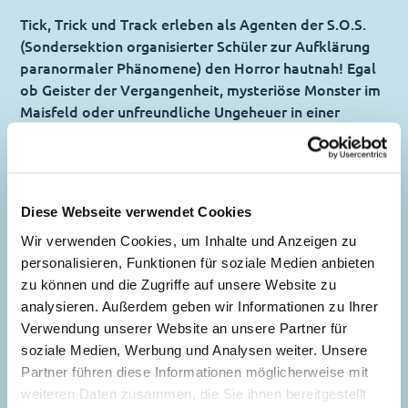
Tick, Trick und Track erleben als Agenten der S.O.S.
(Sondersektion organisierter Schüler zur Aufklärung
paranormaler Phänomene) den Horror hautnah! Egal
ob Geister der Vergangenheit, mysteriöse Monster im
Maisfeld oder unfreundliche Ungeheuer in einer
verlassenen Villa … nichts kann die drei daran
hindern, dem Grauen auf den Grund zu gehen.
Gänsehaut garantiert!
Diese Webseite verwendet Cookies
YOUNG COMICS - 4 finstere Fälle zum Fürchten für die
S.O.S.!
Wir verwenden Cookies, um Inhalte und Anzeigen zu
personalisieren, Funktionen für soziale Medien anbieten
zu können und die Zugriffe auf unsere Website zu
Inhaltsverzeichnis
analysieren. Außerdem geben wir Informationen zu Ihrer
Verwendung unserer Website an unsere Partner für
soziale Medien, Werbung und Analysen weiter. Unsere
Geister der Vergangenheit
Partner führen diese Informationen möglicherweise mit
Story:
Silvia Martinoli
weiteren Daten zusammen, die Sie ihnen bereitgestellt