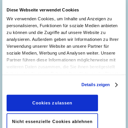
Originaltitel: Lord of the Spiderwebs part 1
Diese Webseite verwendet Cookies
Ursprung: Italien
Erstveröffentlichung:
29.09.2023
Wir verwenden Cookies, um Inhalte und Anzeigen zu
Seitenanzahl: 22
personalisieren, Funktionen für soziale Medien anbieten
zu können und die Zugriffe auf unsere Website zu
analysieren. Außerdem geben wir Informationen zu Ihrer
Der Herr der Spinnen Teil
Verwendung unserer Website an unsere Partner für
29
2
soziale Medien, Werbung und Analysen weiter. Unsere
Zeichnungen:
Alessandro Pastrovicchio
Partner führen diese Informationen möglicherweise mit
weiteren Daten zusammen, die Sie ihnen bereitgestellt
Genre:
Abenteuer
haben oder die sie im Rahmen Ihrer Nutzung der Dienste
Charaktere:
Tick, Trick und Track
,
Donald
Forst der Knochen Teil 1
gesammelt haben. Sofern Sie uns Ihre Einwilligung
Duck
,
Dieter Düsentrieb
Details zeigen
51
Story:
Silvia Martinoli
, Zeichnungen:
geben, können Sie diese jederzeit in der
Originaltitel: Lord of the Spiderwebs part 2
Alessandro Pastrovicchio
Datenschutzerklärung
wieder widerrufen.
Ursprung: Italien
Cookies zulassen
Genre:
Abenteuer
Erstveröffentlichung:
29.09.2023
Charaktere:
Tick, Trick und Track
,
Donald
Seitenanzahl: 22
Forst der Knochen Teil 2
Duck
,
Dieter Düsentrieb
73
Nicht essenzielle Cookies ablehnen
Story:
Silvia Martinoli
, Zeichnungen:
Originaltitel: The Forest of the Bones part 1