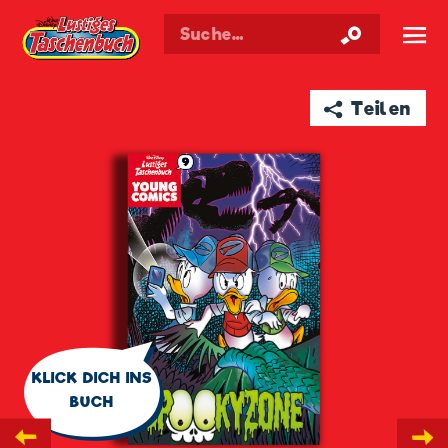
Walt Disneys
Lustiges
Taschenbuch
☰
➦ Teilen
🗨
KLICK DICH INS
BUCH
←
→