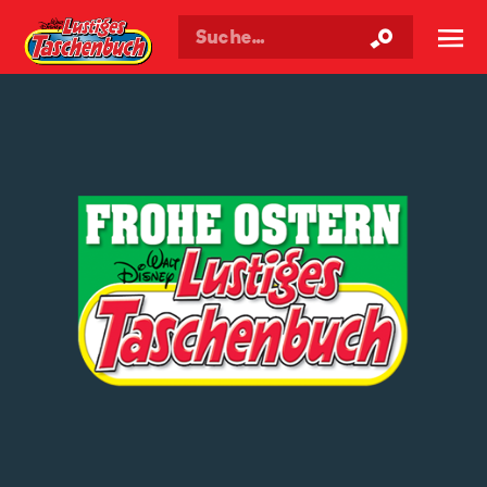
Walt Disneys
Lustiges
Taschenbuch
☰