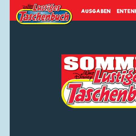
Walt Disneys
Lustiges
Tasch
AUSGABEN
ENTEN