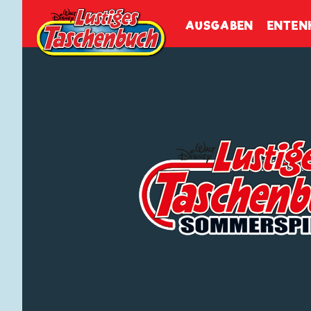
Walt Disneys
Lustiges
Tasch
AUSGABEN
ENTEN