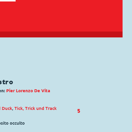
stro
en:
Pier Lorenzo De Vita
d Duck
,
Tick, Trick und Track
5
osito occulto