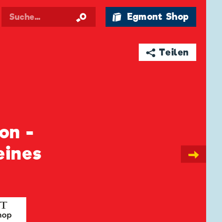
🛍 Egmont Shop
➦ Teilen
on -
eines
→