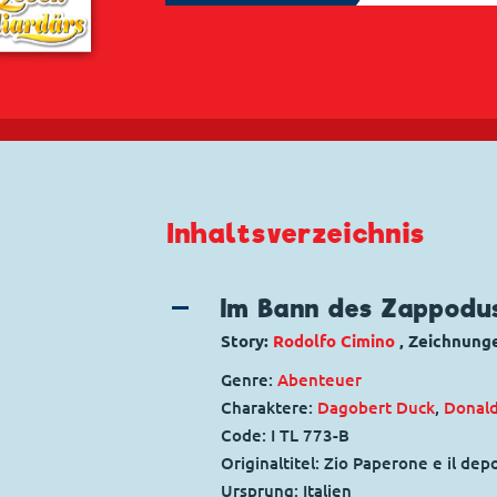
Inhaltsverzeichnis
Im Bann des Zappodu
Story:
Rodolfo Cimino
, Zeichnung
Genre:
Abenteuer
Charaktere:
Dagobert Duck
,
Donal
Code: I TL 773-B
Originaltitel: Zio Paperone e il dep
Ursprung: Italien