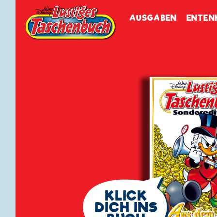
Walt Disneys
Lustiges
Tasch
AUSGABEN
ENTEN
🗨
KLICK
DICH INS