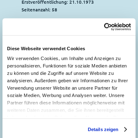
Erstveröffentlichung:
21.10.1973
Seitenanzahl: 58
Schatzsuche im Eis
63
Story:
Hanne Guldberg Mikkelsen
,
Zeichnungen:
Flemming Andersen
Diese Webseite verwendet Cookies
Genre:
Schatzsuche
Wir verwenden Cookies, um Inhalte und Anzeigen zu
Charaktere:
Dagobert Duck
,
Donald Duck
,
Der vieldimensionale
personalisieren, Funktionen für soziale Medien anbieten
Klaas Klever
zu können und die Zugriffe auf unsere Website zu
Talerdieb
97
Code: D 97214
analysieren. Außerdem geben wir Informationen zu Ihrer
Story:
Federico Povoleri
, Zeichnungen:
Originaltitel: Uncle Scrooge Comics In The
Verwendung unserer Website an unsere Partner für
Comicup Studio
Cold
soziale Medien, Werbung und Analysen weiter. Unsere
Ursprung: Dänemark
Partner führen diese Informationen möglicherweise mit
Genre:
Dagobert in Not
Science-Fiction
Erstveröffentlichung:
01.09.1998
weiteren Daten zusammen, die Sie ihnen bereitgestellt
Charaktere:
Baptist Bernhard Brinksdink
,
Die Schatzinsel
Seitenanzahl: 34
haben oder die sie im Rahmen Ihrer Nutzung der Dienste
Dagobert Duck
,
Daniel Düsentrieb
,
Die
126
Story:
Rodolfo Cimino
, Zeichnungen:
gesammelt haben. Sofern Sie uns Ihre Einwilligung
Panzerknacker
,
Donald Duck
Details zeigen
Romano Scarpa
und
Giorgio Cavazzano
geben, können Sie diese jederzeit in der
Code: I TL 2078-4