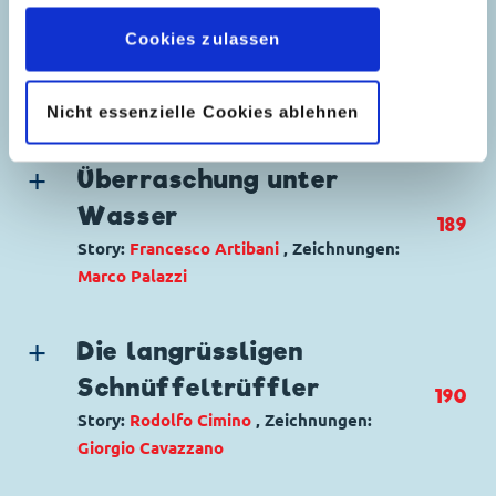
Datenschutzerklärung
wieder widerrufen.
Genre:
Abenteuer
Originaltitel: Zio Paperone e il predone
Charaktere:
Dagobert Duck
,
Donald Duck
,
Cookies zulassen
dimensionale
Die geflügelten Pferde
Tick, Trick und Track
Ursprung: Italien
157
Story:
Carlo Panaro
, Zeichnungen:
Comicup
Code: I TL 562-A
Erstveröffentlichung:
26.09.1995
Studio
Nicht essenzielle Cookies ablehnen
Originaltitel: Zio Paperone e l'isola fantasma
Seitenanzahl: 29
Genre:
Abenteuer
Ursprung: Italien
Charaktere:
Dagobert Duck
,
Donald Duck
,
Erstveröffentlichung:
Überraschung unter
04.09.1966
Klaas Klever
,
Tick, Trick und Track
Seitenanzahl: 31
Wasser
189
Code: I TL 2023-3
Story:
Francesco Artibani
, Zeichnungen:
Originaltitel: Zio Paperone e i destrieri alati
Marco Palazzi
Ursprung: Italien
Erstveröffentlichung:
06.09.1994
Genre:
Einseiter
Seitenanzahl: 32
Charaktere:
Dagobert Duck
,
Donald Duck
Die langrüssligen
Code: I TL 2500-01
Schnüffeltrüffler
190
Originaltitel: Caccia al tesoro
Story:
Rodolfo Cimino
, Zeichnungen:
Ursprung: Italien
Giorgio Cavazzano
Erstveröffentlichung:
28.10.2003
Seitenanzahl: 1
Genre:
Schatzsuche