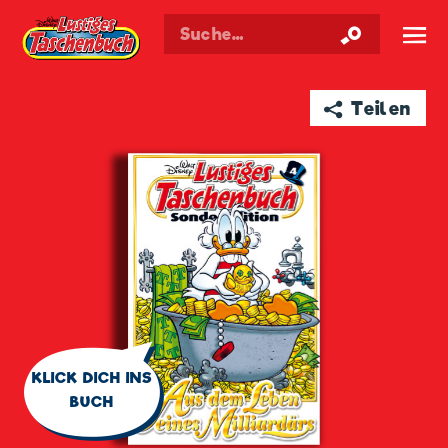
Walt Disneys
Lustiges
Taschenbuch
☰
➦ Teilen
🗨
KLICK DICH INS
BUCH