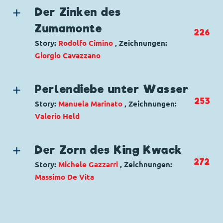
Charaktere:
Baptist Bernhard Brinksdink
,
Der Zinken des
Dagobert Duck
,
Donald Duck
,
Tick, Trick und
Zumamonte
226
Track
Story:
Rodolfo Cimino
, Zeichnungen:
Code: I TL 1703-B
Giorgio Cavazzano
Originaltitel: Zio Paperone e i tapirlonghi
fiutatori
Genre:
Abenteuer
Schatzsuche
Ursprung: Italien
Charaktere:
Baptist Bernhard Brinksdink
,
Perlendiebe unter Wasser
Erstveröffentlichung:
17.07.1988
Dagobert Duck
,
Donald Duck
,
Tick, Trick und
253
Story:
Manuela Marinato
, Zeichnungen:
Seitenanzahl: 36
Track
Valerio Held
Code: I TL 2326-1
Genre:
Dagobert in Not
Originaltitel: Zio Paperone e il labirinto...
Charaktere:
Dagobert Duck
,
Die
non labirinto di Zumamont
Der Zorn des King Kwack
Panzerknacker
,
Donald Duck
,
Opa Knack
,
Ursprung: Italien
272
Story:
Michele Gazzarri
, Zeichnungen:
Tick, Trick und Track
Erstveröffentlichung:
27.06.2000
Massimo De Vita
Code: I TL 2435-2
Seitenanzahl: 27
Genre:
Abenteuer
Originaltitel: Zio Paperone e la baia delle
Charaktere:
Dagobert Duck
,
Donald Duck
,
perle
Tick, Trick und Track
Ursprung: Italien