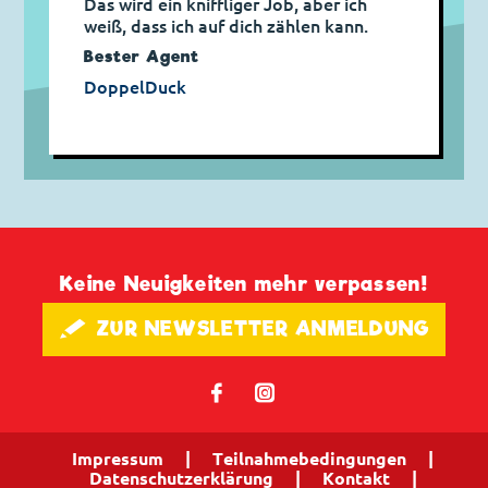
Das wird ein kniffliger Job, aber ich
weiß, dass ich auf dich zählen kann.
Bester Agent
DoppelDuck
Keine Neuigkeiten mehr verpassen!
🖋 ZUR NEWSLETTER ANMELDUNG
𝖿
📷
Impressum
|
Teilnahmebedingungen
|
Datenschutzerklärung
|
Kontakt
|