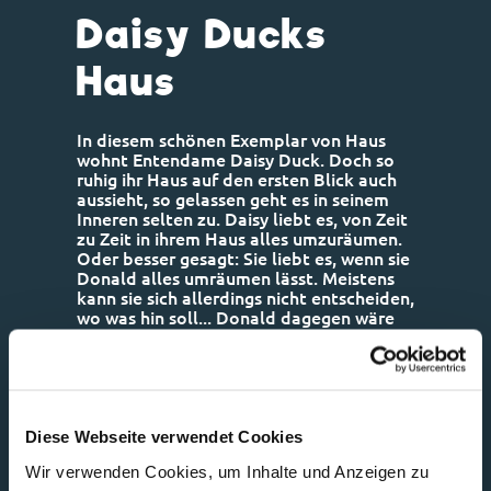
Daisy Ducks
Haus
In diesem schönen Exemplar von Haus
wohnt Entendame Daisy Duck. Doch so
ruhig ihr Haus auf den ersten Blick auch
aussieht, so gelassen geht es in seinem
Inneren selten zu. Daisy liebt es, von Zeit
zu Zeit in ihrem Haus alles umzuräumen.
Oder besser gesagt: Sie liebt es, wenn sie
Donald alles umräumen lässt. Meistens
kann sie sich allerdings nicht entscheiden,
wo was hin soll... Donald dagegen wäre
nicht Donald Duck, wenn nicht manchmal
etwas danebengehen würde. Er schafft es
immer wieder, etwas zu Bruch gehen zu
lassen. Ob Teegeschirr oder Sofatisch,
nichts ist vor ihm sicher. Und schon so
manches Mal ist er von Daisy mit den
Diese Webseite verwendet Cookies
Worten „Ich will dich nie wider sehen“
Wir verwenden Cookies, um Inhalte und Anzeigen zu
und einem groben Fußtritt aus dem Haus