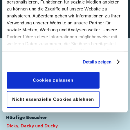
geworfen worden.
personalisieren, Funktionen für soziale Medien anbieten
zu können und die Zugriffe auf unsere Website zu
analysieren. Außerdem geben wir Informationen zu Ihrer
Verwendung unserer Website an unsere Partner für
soziale Medien, Werbung und Analysen weiter. Unsere
Partner führen diese Informationen möglicherweise mit
weiteren Daten zusammen, die Sie ihnen bereitgestellt
haben oder die sie im Rahmen Ihrer Nutzung der Dienste
Name
gesammelt haben. Sofern Sie uns Ihre Einwilligung
Daisy Ducks Haus
Details zeigen
geben, können Sie diese jederzeit in der
Größe
Datenschutzerklärung
wieder widerrufen.
etwa 110 Quadratmeter
Cookies zulassen
Beruf
Haus
Nicht essenzielle Cookies ablehnen
Bewohnerin
Daisy Duck
Häufige Besucher
Dicky, Dacky und Ducky