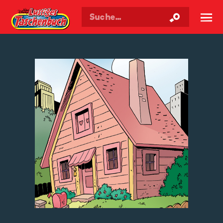
Walt Disneys
Lustiges
Taschenbuch
☰