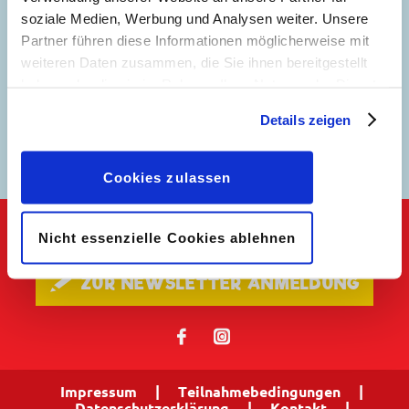
soziale Medien, Werbung und Analysen weiter. Unsere
Partner führen diese Informationen möglicherweise mit
weiteren Daten zusammen, die Sie ihnen bereitgestellt
haben oder die sie im Rahmen Ihrer Nutzung der Dienste
gesammelt haben. Sofern Sie uns Ihre Einwilligung
Details zeigen
geben, können Sie diese jederzeit in der
Micky Mystery
Datenschutzerklärung
wieder widerrufen.
Cookies zulassen
Nicht essenzielle Cookies ablehnen
Keine Neuigkeiten mehr verpassen!
🖋 ZUR NEWSLETTER ANMELDUNG
𝖿
📷
Impressum
|
Teilnahmebedingungen
|
Datenschutzerklärung
|
Kontakt
|