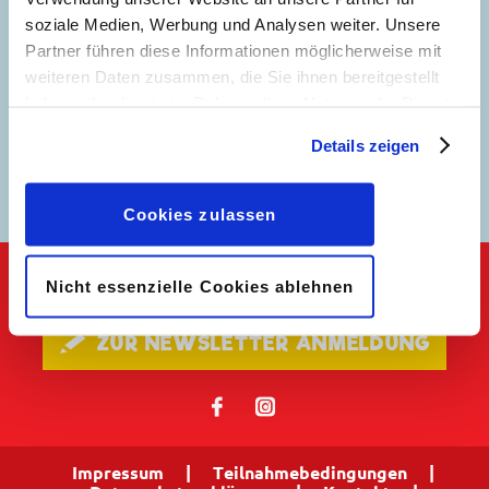
soziale Medien, Werbung und Analysen weiter. Unsere
Partner führen diese Informationen möglicherweise mit
weiteren Daten zusammen, die Sie ihnen bereitgestellt
haben oder die sie im Rahmen Ihrer Nutzung der Dienste
gesammelt haben. Sofern Sie uns Ihre Einwilligung
Details zeigen
geben, können Sie diese jederzeit in der
Adventsgeschichten
LTB Advent
Datenschutzerklärung
wieder widerrufen.
Cookies zulassen
Nicht essenzielle Cookies ablehnen
Keine Neuigkeiten mehr verpassen!
🖋 ZUR NEWSLETTER ANMELDUNG
𝖿
📷
Impressum
|
Teilnahmebedingungen
|