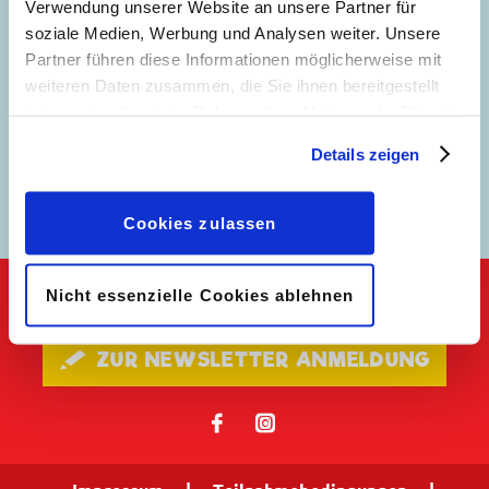
Verwendung unserer Website an unsere Partner für
soziale Medien, Werbung und Analysen weiter. Unsere
Partner führen diese Informationen möglicherweise mit
weiteren Daten zusammen, die Sie ihnen bereitgestellt
haben oder die sie im Rahmen Ihrer Nutzung der Dienste
gesammelt haben. Sofern Sie uns Ihre Einwilligung
Details zeigen
geben, können Sie diese jederzeit in der
Expedition in die
Urzeit
Datenschutzerklärung
wieder widerrufen.
Cookies zulassen
Nicht essenzielle Cookies ablehnen
Keine Neuigkeiten mehr verpassen!
🖋 ZUR NEWSLETTER ANMELDUNG
𝖿
📷