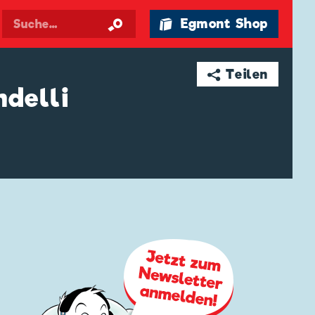
🛍 Egmont Shop
➦ Teilen
delli