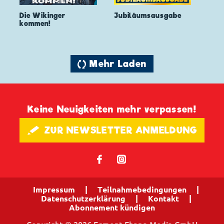
Die Wikinger
Jubiläumsausgabe
kommen!
🔄 Mehr Laden
Keine Neuigkeiten mehr verpassen!
🖋 ZUR NEWSLETTER ANMELDUNG
𝖿
📷
Impressum
|
Teilnahmebedingungen
|
Datenschutzerklärung
|
Kontakt
|
Abonnement kündigen