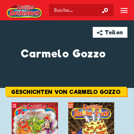
Walt Disneys
Lustiges
Taschenbuch
☰
➦ Teilen
Carmelo Gozzo
GESCHICHTEN VON CARMELO GOZZO