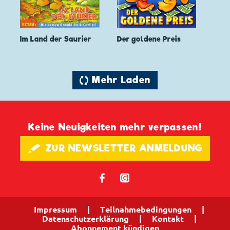
Im Land der Saurier
Der goldene Preis
🔄 Mehr Laden
Keine Neuigkeiten mehr verpassen!
🖋 ZUR NEWSLETTER ANMELDUNG
𝖿
📷
Impressum
|
Teilnahmebedingungen
|
Datenschutzerklärung
|
Kontakt
|
Abonnement kündigen