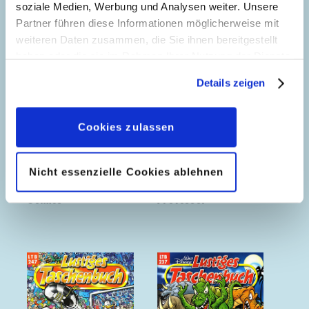
soziale Medien, Werbung und Analysen weiter. Unsere
Partner führen diese Informationen möglicherweise mit
weiteren Daten zusammen, die Sie ihnen bereitgestellt
haben oder die sie im Rahmen Ihrer Nutzung der Dienste
gesammelt haben. Sofern Sie uns Ihre Einwilligung
Details zeigen
geben, können Sie diese jederzeit in der
Datenschutzerklärung
wieder widerrufen.
Cookies zulassen
Nicht essenzielle Cookies ablehnen
Donald Duck King of
Der verrückte
Comics
Professor