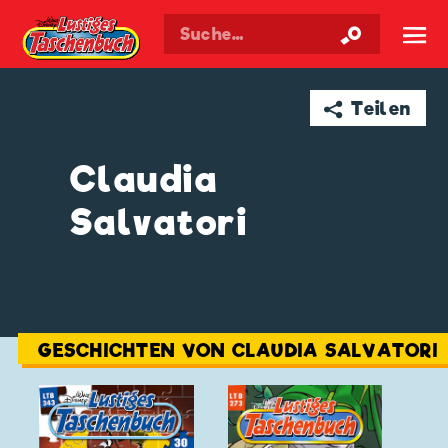
Walt Disneys
Lustiges
Taschenbuch
☰
➦ Teilen
Claudia
Salvatori
GESCHICHTEN VON CLAUDIA SALVATORI