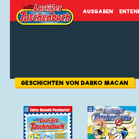
Walt Disneys
Lustiges
Tasch
AUSGABEN
ENTEN
GESCHICHTEN VON DARKO MACAN