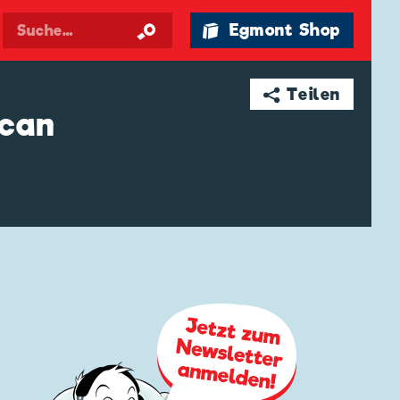
🛍 Egmont Shop
➦ Teilen
can