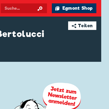
🛍 Egmont Shop
➦ Teilen
Bertolucci