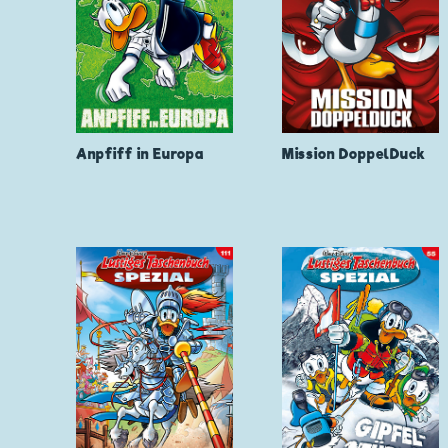
Anpfiff in Europa
Mission DoppelDuck