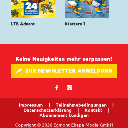
LTB Advent
Klettern 1
Keine Neuigkeiten mehr verpassen!
🖋 ZUR NEWSLETTER ANMELDUNG
𝖿
📷
Impressum
|
Teilnahmebedingungen
|
Datenschutzerklärung
|
Kontakt
|
Abonnement kündigen
Copyright © 2026 Egmont Ehapa Media GmbH