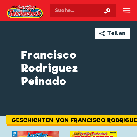
Walt Disneys
Lustiges
Taschenbuch
☰
➦ Teilen
Francisco
Rodriguez
Peinado
GESCHICHTEN VON FRANCISCO RODRIGUE