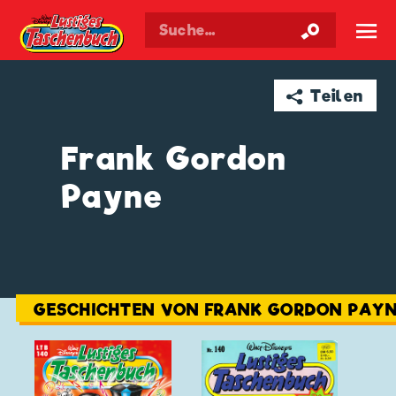
Walt Disneys
Lustiges
Taschenbuch
☰
➦ Teilen
Frank Gordon
Payne
GESCHICHTEN VON FRANK GORDON PAY