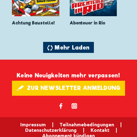
Achtung Baustelle!
Abenteuer in Rio
🔄 Mehr Laden
Keine Neuigkeiten mehr verpassen!
🖋 ZUR NEWSLETTER ANMELDUNG
𝖿
📷
Impressum
|
Teilnahmebedingungen
|
Datenschutzerklärung
|
Kontakt
|
Abonnement kündigen