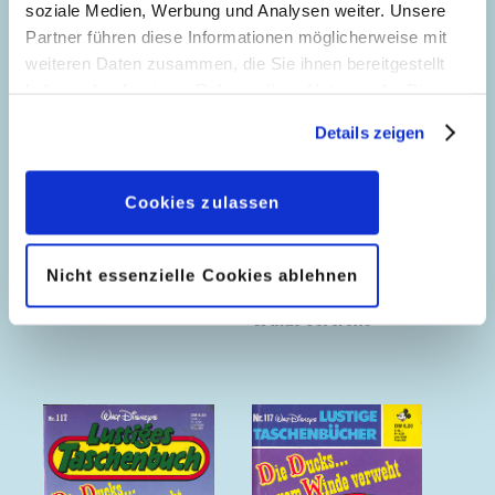
soziale Medien, Werbung und Analysen weiter. Unsere
Partner führen diese Informationen möglicherweise mit
weiteren Daten zusammen, die Sie ihnen bereitgestellt
haben oder die sie im Rahmen Ihrer Nutzung der Dienste
gesammelt haben. Sofern Sie uns Ihre Einwilligung
Details zeigen
geben, können Sie diese jederzeit in der
Datenschutzerklärung
wieder widerrufen.
Cookies zulassen
Nicht essenzielle Cookies ablehnen
Klar Schiff!
Die Ducks...vom
Winde verweht