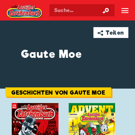
Walt Disneys
Lustiges
Taschenbuch
☰
➦ Teilen
Gaute Moe
GESCHICHTEN VON GAUTE MOE