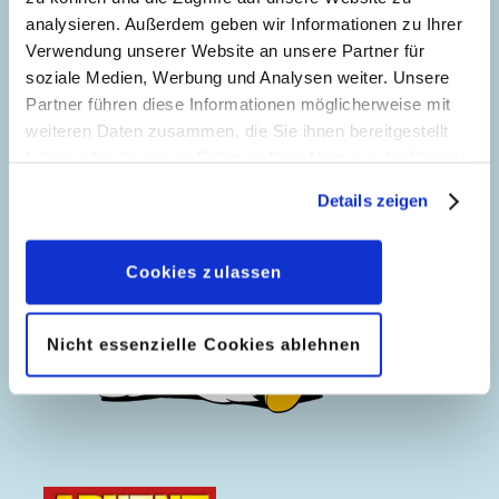
analysieren. Außerdem geben wir Informationen zu Ihrer
Verwendung unserer Website an unsere Partner für
Adventsgeschichten
Adventsgeschichten
7
soziale Medien, Werbung und Analysen weiter. Unsere
Partner führen diese Informationen möglicherweise mit
weiteren Daten zusammen, die Sie ihnen bereitgestellt
haben oder die sie im Rahmen Ihrer Nutzung der Dienste
gesammelt haben. Sofern Sie uns Ihre Einwilligung
Details zeigen
geben, können Sie diese jederzeit in der
Datenschutzerklärung
wieder widerrufen.
Cookies zulassen
Nicht essenzielle Cookies ablehnen