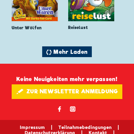
Reiselust
Unter Wölfen
🔄 Mehr Laden
Keine Neuigkeiten mehr verpassen!
🖋 ZUR NEWSLETTER ANMELDUNG
𝖿
📷
Impressum
|
Teilnahmebedingungen
|
Datenschutzerklärung
|
Kontakt
|