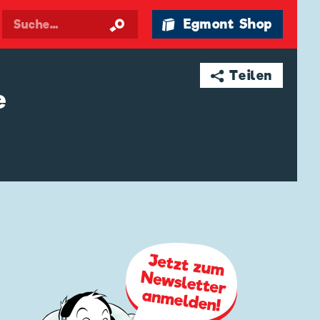
🛍 Egmont Shop
➦ Teilen
e