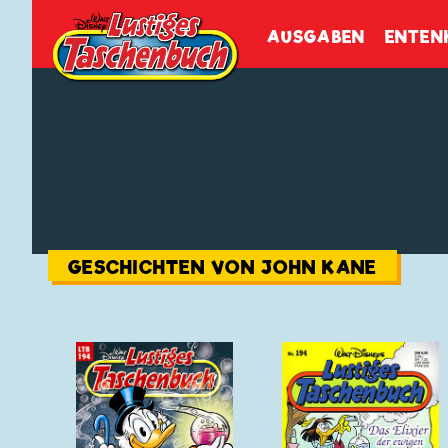
Walt Disneys
Lustiges
Tasch
AUSGABEN
ENTEN
GESCHICHTEN VON JOHN KANE