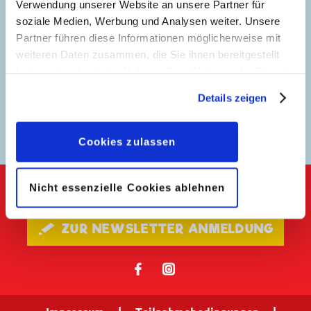
Verwendung unserer Website an unsere Partner für
soziale Medien, Werbung und Analysen weiter. Unsere
Partner führen diese Informationen möglicherweise mit
weiteren Daten zusammen, die Sie ihnen bereitgestellt
haben oder die sie im Rahmen Ihrer Nutzung der Dienste
gesammelt haben. Sofern Sie uns Ihre Einwilligung
Details zeigen
geben, können Sie diese jederzeit in der
Adventsgeschichten
LTB Advent
8
Datenschutzerklärung
wieder widerrufen.
Cookies zulassen
Nicht essenzielle Cookies ablehnen
Keine Neuigkeiten mehr verpassen!
🖋 ZUR NEWSLETTER ANMELDUNG
𝖿
📷