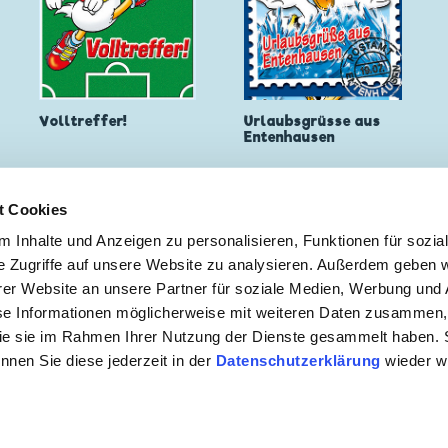
Volltreffer!
Urlaubsgrüsse aus
Entenhausen
t Cookies
🔄 Mehr Laden
 Inhalte und Anzeigen zu personalisieren, Funktionen für sozia
e Zugriffe auf unsere Website zu analysieren. Außerdem geben w
er Website an unsere Partner für soziale Medien, Werbung und 
 ZUR NEWSLETTER ANMELDUNG
se Informationen möglicherweise mit weiteren Daten zusammen, 
 die sie im Rahmen Ihrer Nutzung der Dienste gesammelt haben. 
önnen Sie diese jederzeit in der
Datenschutzerklärung
wieder wi
mebedingungen
|
Datenschutzerklärung
|
Kontakt
Copyright © 2026 Egmont Ehapa Media GmbH