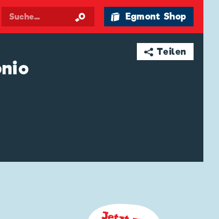
🛍 Egmont Shop
➦ Teilen
nio