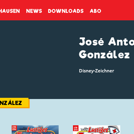
enbuch
HAUSEN
NEWS
DOWNLOADS
ABO
José Anto
González
Disney-Zeichner
ONZÁLEZ