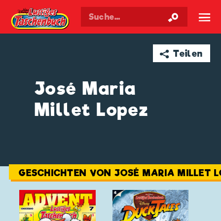
Walt Disneys
Lustiges
Taschenbuch
☰
➦ Teilen
José Maria
Millet Lopez
GESCHICHTEN VON JOSÉ MARIA MILLET 