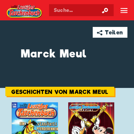
Walt Disneys
Lustiges
Taschenbuch
☰
➦ Teilen
Marck Meul
GESCHICHTEN VON MARCK MEUL