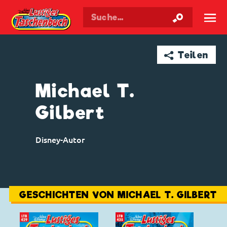
Walt Disneys
Lustiges
Taschenbuch
☰
➦ Teilen
Michael T.
Gilbert
Disney-Autor
GESCHICHTEN VON MICHAEL T. GILBERT