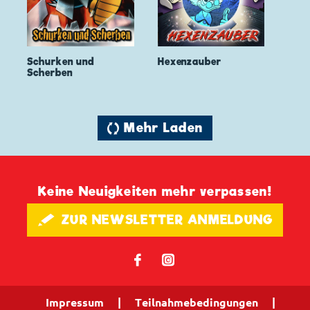
Schurken und
Hexenzauber
Scherben
🔄 Mehr Laden
Keine Neuigkeiten mehr verpassen!
🖋 ZUR NEWSLETTER ANMELDUNG
𝖿
📷
Impressum
|
Teilnahmebedingungen
|