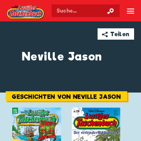
Walt Disneys
Lustiges
Taschenbuch
☰
➦ Teilen
Neville Jason
GESCHICHTEN VON NEVILLE JASON