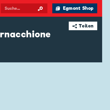
🛍 Egmont Shop
➦ Teilen
ornacchione