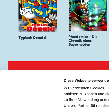
Phantomias - Die
Typisch Donald!
Chronik eines
Superhelden
Keine Neuigkeiten mehr verpassen!
🖋
Diese Webseite verwende
Wir verwenden Cookies, um
anbieten zu können und di
Impressum
|
Teilnah
zu Ihrer Verwendung unser
Unsere Partner führen die