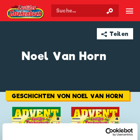
Walt Disneys
Lustiges
Taschenbuch
☰
➦ Teilen
Noel Van Horn
GESCHICHTEN VON NOEL VAN HORN