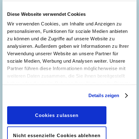
Diese Webseite verwendet Cookies
Wir verwenden Cookies, um Inhalte und Anzeigen zu
personalisieren, Funktionen für soziale Medien anbieten
zu können und die Zugriffe auf unsere Website zu
analysieren. Außerdem geben wir Informationen zu Ihrer
Adventsgeschichten
Adventsgeschichten
8
Verwendung unserer Website an unsere Partner für
soziale Medien, Werbung und Analysen weiter. Unsere
Partner führen diese Informationen möglicherweise mit
weiteren Daten zusammen, die Sie ihnen bereitgestellt
haben oder die sie im Rahmen Ihrer Nutzung der Dienste
gesammelt haben. Sofern Sie uns Ihre Einwilligung
Details zeigen
geben, können Sie diese jederzeit in der
Datenschutzerklärung
wieder widerrufen.
Cookies zulassen
Nicht essenzielle Cookies ablehnen