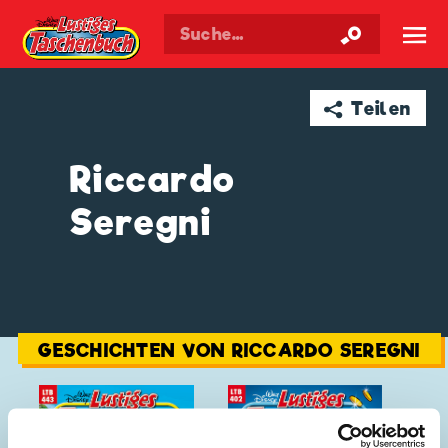
Walt Disneys
Lustiges
Taschenbuch
☰
➦ Teilen
Riccardo
Seregni
GESCHICHTEN VON RICCARDO SEREGNI